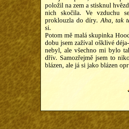
položil na zem a stisknul hvězd
nich skočila. Ve vzduchu s
proklouzla do díry.
Aha, tak t
si.
Potom mě malá skupinka Hooď
dobu jsem zažíval ošklivé déja-
nebyl, ale všechno mi bylo ta
dřív. Samozřejmě jsem to niko
blázen, ale já si jako blázen op