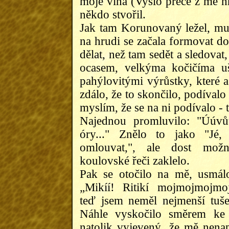
moje vina (Vyšlo přece z mé hr
někdo stvořil.
Jak tam Korunovaný ležel, mut
na hrudi se začala formovat d
dělat, než tam sedět a sledovat
ocasem, velkýma kočičíma u
pahýlovitými výrůstky, které 
zdálo, že to skončilo, podíval
myslím, že se na ni podívalo - 
Najednou promluvilo: "Úúvů
óry..." Znělo to jako "Jé,
omlouvat,", ale dost mož
koulovské řeči zaklelo.
Pak se otočilo na mě, usmálo
„Mikíí! Ritikí mojmojmojmo
teď jsem neměl nejmenší tuše
Náhle vyskočilo směrem ke
natolik vyjevený, že mě nenap