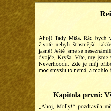
Re
Ahoj! Tady Míša. Rád bych v
životě nebyli šťastnější. Ja
jasně! Ještě jsme se neseznámil
dvojče, Kryša. Víte, my jsme 
Neverhoodu. Zde je můj příběh,
moc smyslu to nemá, a mohlo by
Kapitola první: V
„Ahoj, Molly!“ pozdravila m