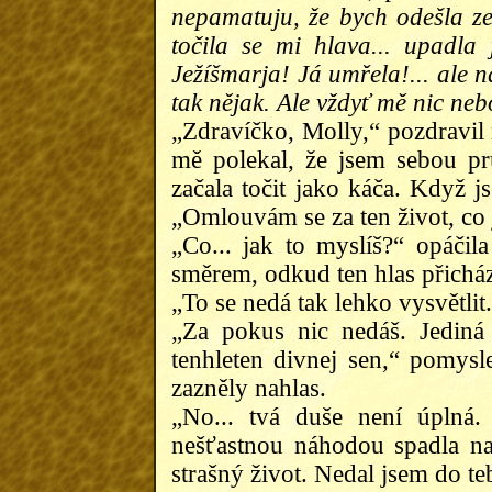
nepamatuju, že bych odešla ze
točila se mi hlava... upadla 
Ježíšmarja! Já umřela!... ale
tak nějak. Ale vždyť mě nic nebo
„Zdravíčko, Molly,“ pozdravil 
mě polekal, že jsem sebou p
začala točit jako káča. Když j
„Omlouvám se za ten život, co 
„Co... jak to myslíš?“ opáčil
směrem, odkud ten hlas přicház
„To se nedá tak lehko vysvětlit.
„Za pokus nic nedáš. Jediná 
tenhleten divnej sen,“ pomys
zazněly nahlas.
„No... tvá duše není úplná.
nešťastnou náhodou spadla na
strašný život. Nedal jsem do tebe