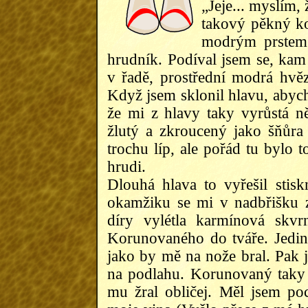
„Jeje... myslím,
takový pěkný ko
modrým prstem 
hrudník. Podíval jsem se, kam m
v řadě, prostřední modrá hvězd
Když jsem sklonil hlavu, abych 
že mi z hlavy taky vyrůstá ně
žlutý a zkroucený jako šňůra
trochu líp, ale pořád tu bylo 
hrudi.
Dlouhá hlava to vyřešil stis
okamžiku se mi v nadbřišku z
díry vylétla karmínová skv
Korunovaného do tváře. Jediné
jako by mě na nože bral. Pak 
na podlahu. Korunovaný taky
mu žral obličej. Měl jsem poc