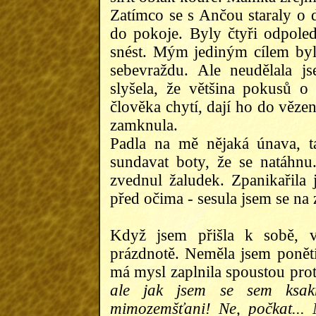
Zatímco se s Ančou staraly o
do pokoje. Byly čtyři odpoled
snést. Mým jediným cílem byl
sebevraždu. Ale neudělala j
slyšela, že většina pokusů 
člověka chytí, dají ho do vězen
zamknula.
Padla na mě nějaká únava, ta
sundavat boty, že se natáhnu
zvednul žaludek. Zpanikařila 
před očima - sesula jsem se na
Když jsem přišla k sobě, v
prázdnotě. Neměla jsem ponětí
má mysl zaplnila spoustou pr
ale jak jsem se sem ksak
mimozemšťani! Ne, počkat... 