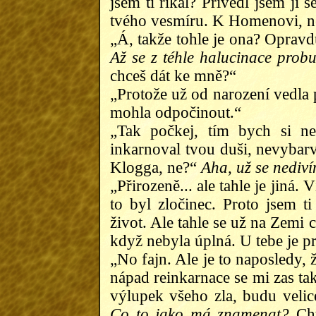
jsem ti říkal? Přivedl jsem ji
tvého vesmíru. K Homenovi, n
„Á, takže tohle je ona? Oprav
Až se z téhle halucinace prob
chceš dát ke mně?“
„Protože už od narození vedla 
mohla odpočinout.“
„Tak počkej, tím bych si ne
inkarnoval tvou duši, nevybarv
Klogga, ne?“
Aha, už se nediví
„Přirozeně... ale tahle je jiná
to byl zločinec. Proto jsem t
život. Ale tahle se už na Zemi c
když nebyla úplná. U tebe je pr
„No fajn. Ale je to naposledy, 
nápad reinkarnace se mi zas tak 
výlupek všeho zla, budu velic
Co to jako má znamenat?
Cht