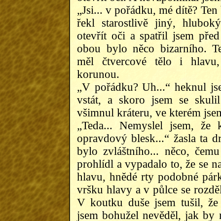
„Jsi... v pořádku, mé dítě? Ten b
řekl starostlivě jiný, hlubok
otevřít oči a spatřil jsem pře
obou bylo něco bizarního. 
měl čtvercové tělo i hlavu
korunou.
„V pořádku? Uh...“ heknul jse
vstát, a skoro jsem se skuli
všimnul kráteru, ve kterém jsem
„Teda... Nemyslel jsem, že
opravdový blesk...“ žasla ta d
bylo zvláštního... něco, čem
prohlídl a vypadalo to, že se 
hlavu, hnědé rty podobné párků
vršku hlavy a v půlce se rozdě
V koutku duše jsem tušil, že
jsem bohužel nevěděl, jak by