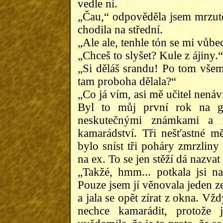
vedle ní.
„Čau,“ odpověděla jsem mrzutě
chodila na střední.
„Ale ale, tenhle tón se mi vůbec
„Chceš to slyšet? Kule z ájiny.“
„Si děláš srandu! Po tom všem
tam proboha dělala?“
„Co já vím, asi mě učitel nenáv
Byl to můj první rok na gym
neskutečnými známkami a n
kamarádství. Tři nešťastné m
bylo sníst tři poháry zmrzliny
na ex. To se jen stěží dá nazva
„Takžé, hmm... potkala jsi 
Pouze jsem jí věnovala jeden z
a jala se opět zírat z okna. V
nechce kamarádit, protože