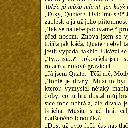
Takže já můžu mluvit, jen když 
„Díky, Quatere. Uvidíme se!“ Je
záblesk a já už jeho přítomnost 
„Tak se na tebe podíváme,“ pro
před nosem. Znova jsem se vy
točila jak káča. Quater nebyl t
jestli vypadal takhle. Ukázal se 
„Ty... jsi...?“ pokoušela jsem s
rotace v nulové gravitaci.
„Já jsem Quater. Těší mě, Mol
„Tohle je divný. Musí to být
kterou vymyslel nějaký mani
doby, co tu hru dostal můj brat
sice moc nehrála, ale dívala 
brácha. Musíte snad hrát ce
nadšeného fanouška?
„Dost už bylo řečí, čas nás tla