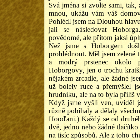
Svá jména si zvolte sami, tak, 
mnou, ukážu vám váš domov.
Pohlédl jsem na Dlouhou hlavu
jali se následovat Hoborg
povědomé, ale přitom jaksi úp
Než jsme s Hoborgem došli
prohlédnout. Měl jsem zelené t
a modrý prstenec okolo p
Hoborgovy, jen o trochu kratší
nějakém zrcadle, ale žádné j
už bolely ruce a přemýšlel 
hrudníku, ale na to byla příliš 
Když jsme vyšli ven, uviděl j
různě pobíhaly a dělaly všech
Hooďani.) Každý se od druhého l
dvě, jedno nebo žádné tlačítko 
na tisíc způsobů. Ale z toho ch