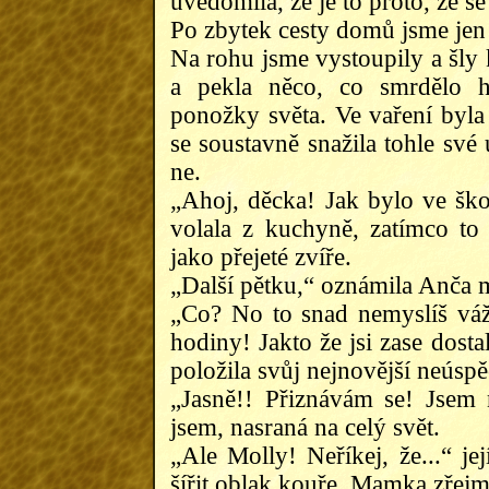
uvědomila, že je to proto, že 
Po zbytek cesty domů jsme jen 
Na rohu jsme vystoupily a šl
a pekla něco, co smrdělo hů
ponožky světa. Ve vaření byla
se soustavně snažila tohle své 
ne.
„Ahoj, děcka! Jak bylo ve škol
volala z kuchyně, zatímco to
jako přejeté zvíře.
„Další pětku,“ oznámila Anča má
„Co? No to snad nemyslíš vážn
hodiny! Jakto že jsi zase dos
položila svůj nejnovější neúsp
„Jasně!! Přiznávám se! Jsem n
jsem, nasraná na celý svět.
„Ale Molly! Neříkej, že...“ jej
šířit oblak kouře. Mamka zřejmě