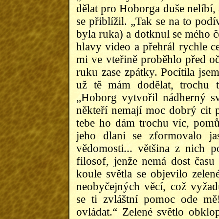
dělat pro Hoborga duše nelíbí, 
se přiblížil. „Tak se na to po
byla ruka) a dotknul se mého če
hlavy video a přehrál rychle c
mi ve vteřině proběhlo před o
ruku zase zpátky. Pocítila jse
už tě mám dodělat, trochu t
„Hoborg vytvořil nádherný sv
někteří nemají moc dobrý cit 
tebe ho dám trochu víc, pomů
jeho dlani se zformovalo j
vědomosti... většina z nich 
filosof, jenže nemá dost času
koule světla se objevilo zele
neobyčejných věcí, což vyžad
se ti zvláštní pomoc ode mě
ovládat.“ Zelené světlo obklop