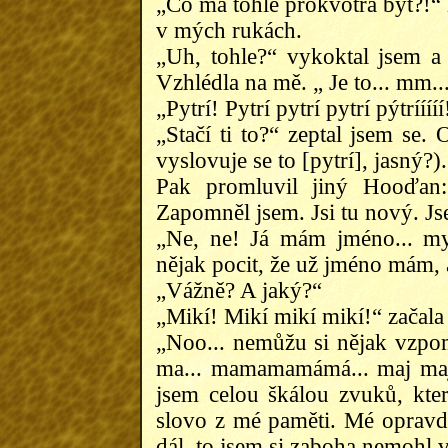
„Co má tohle prokvótra být?!“ 
v mých rukách.
„Uh, tohle?“ vykoktal jsem a
Vzhlédla na mě. „ Je to... mm..
„Pytrí! Pytrí pytrí pytrí pýtríí
„Stačí ti to?“ zeptal jsem se. 
vyslovuje se to [pytrí], jasný?).
Pak promluvil jiný Hooďan:
Zapomněl jsem. Jsi tu nový. Js
„Ne, ne! Já mám jméno... mys
nějak pocit, že už jméno mám, 
„Vážně? A jaký?“
„Mikí! Mikí mikí mikí!“ začala
„Noo... nemůžu si nějak vzpom
ma... mamamamámá... maj maj
jsem celou škálou zvuků, kte
slovo z mé paměti. Mé opravdo
dál, to jsem si zaboha nemohl