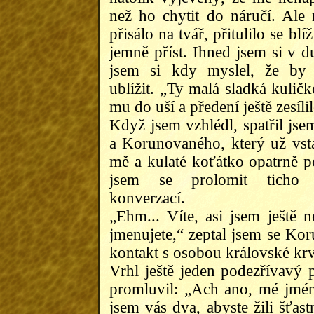
než ho chytit do náručí. Ale
přisálo na tvář, přitulilo se bl
jemně příst. Ihned jsem si v 
jsem si kdy myslel, že b
ublížit. „Ty malá sladká kuličk
mu do uší a předení ještě zesílil
Když jsem vzhlédl, spatřil js
a Korunovaného, který už vsta
mě a kulaté koťátko opatrně p
jsem se prolomit ticho 
konverzací.
„Ehm... Víte, asi jsem ještě n
jmenujete,“ zeptal jsem se Kor
kontakt s osobou královské kr
Vrhl ještě jeden podezřívavý
promluvil: „Ach ano, mé jmén
jsem vás dva, abyste žili šťas