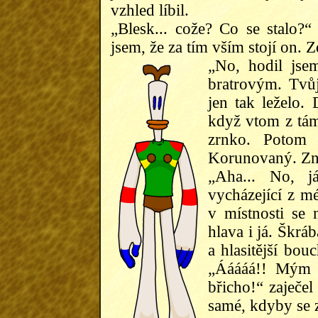
vzhled líbil.
„Blesk... cože? Co se stalo?
jsem, že za tím vším stojí on. 
„No, hodil jse
bratrovým. Tvůj
jen tak leželo. 
když vtom z tám
zrnko. Potom 
Korunovaný. Zně
„Aha... No, já
vycházející z mé
v místnosti se
hlava i já. Škráb
a hlasitější bou
„Ááááá!! Mým -
břicho!“ zaječel
samé, kdyby se 