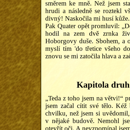
směrem ke mně. Než jsem stač
hrudi a následně se roztekl 
divný! Naskočila mi husí kůže.
Pak Quater opět promluvil: „D
hodil na zem dvě zrnka živo
Hoborgovy duše. Sbohem, a opa
myslí tím 'do třetice všeho dob
znovu se mi zatočila hlava a za
Kapitola druh
„Teda z toho jsem na větvi!“ p
jsem začal cítit své tělo. Kéž
chvilku, než jsem si uvědomil,
v nějaké budově. Nemohl jse
otevřít oči. A nevzpomínal jsem