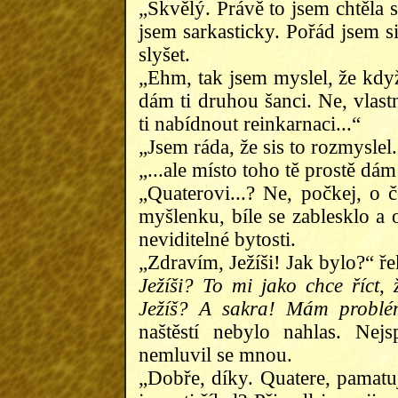
„Skvělý. Právě to jsem chtěla 
jsem sarkasticky. Pořád jsem s
slyšet.
„Ehm, tak jsem myslel, že když
dám ti druhou šanci. Ne, vlas
ti nabídnout reinkarnaci...“
„Jsem ráda, že sis to rozmysle
„...ale místo toho tě prostě dá
„Quaterovi...? Ne, počkej, o 
myšlenku, bíle se zablesklo a o
neviditelné bytosti.
„Zdravím, Ježíši! Jak bylo?“ ř
Ježíši? To mi jako chce říct,
Ježíš? A sakra! Mám problé
naštěstí nebylo nahlas. Nej
nemluvil se mnou.
„Dobře, díky. Quatere, pamatu