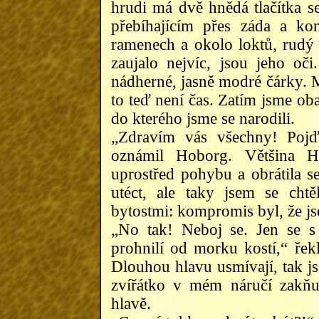
hrudi má dvě hnědá tlačítka s
přebíhajícím přes záda a ko
ramenech a okolo loktů, rudý
zaujalo nejvíc, jsou jeho oči
nádherné, jasně modré čárky. Mo
to teď není čas. Zatím jsme ob
do kterého jsme se narodili.
„Zdravím vás všechny! Pojď
oznámil Hoborg. Většina H
uprostřed pohybu a obrátila 
utéct, ale taky jsem se cht
bytostmi: kompromis byl, že j
„No tak! Neboj se. Jen se s 
prohnilí od morku kostí,“ řek
Dlouhou hlavu usmívají, tak j
zvířátko v mém náručí zakňu
hlavě.