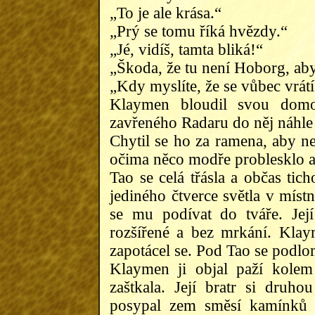
„To je ale krása.“
„Prý se tomu říká hvězdy.“
„Jé, vidíš, tamta bliká!“
„Škoda, že tu není Hoborg, aby
„Kdy myslíte, že se vůbec vrát
Klaymen bloudil svou dom
zavřeného Radaru do něj náhle v
Chytil se ho za ramena, aby ne
očima něco modře problesklo a
Tao se celá třásla a občas tic
jediného čtverce světla v místn
se mu podívat do tváře. Její
rozšířené a bez mrkání. Klay
zapotácel se. Pod Tao se podlo
Klaymen ji objal paží kolem
zaštkala. Její bratr si druho
posypal zem směsí kamínků z