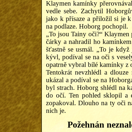
Klaymen kamínky přerovnával,
vedle sebe. Zachytil Hoborg
jako k přísaze a přiložil si j
na podlaze. Hoborg pochopil.
„To jsou Tainy oči?“ Klaymen 
čárky a nahradil ho kamínkem
šťastně se usmál. „To je když
kývl, podíval se na oči s vese
opatrně vybral bílé kamínky z o
Tentokrát nevzhlédl a dlouze
ukázal a podíval se na Hoborga
byl strach. Hoborg shlédl na 
do očí. Ten pohled sklopil a 
zopakoval. Dlouho na ty oči na
nich je.
Požehnán neznalo