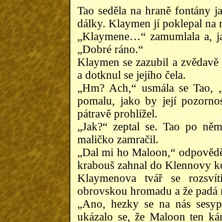
Tao seděla na hraně fontány j
dálky. Klaymen jí poklepal na 
„Klaymene…“ zamumlala a, ja
„Dobré ráno.“
Klaymen se zazubil a zvědavě 
a dotknul se jejího čela.
„Hm? Ach,“ usmála se Tao, „
pomalu, jako by její pozorno
pátravě prohlížel.
„Jak?“ zeptal se. Tao po ně
maličko zamračil.
„Dal mi ho Maloon,“ odpověděla
krabouš zahnal do Klennovy 
Klaymenova tvář se rozsví
obrovskou hromadu a že padá 
„Ano, hezky se na nás sesyp
ukázalo se, že Maloon ten ká