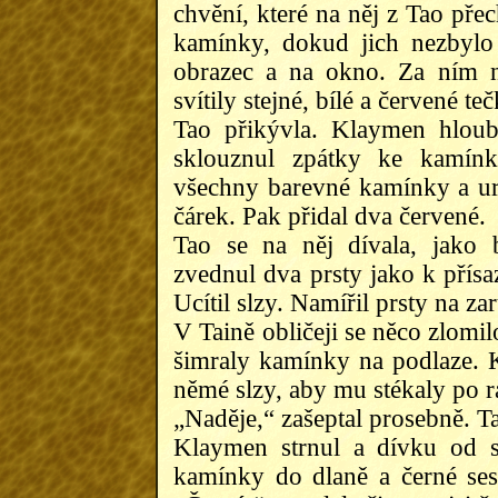
chvění, které na něj z Tao přec
kamínky, dokud jich nezbylo
obrazec a na okno. Za ním n
svítily stejné, bílé a červené teč
Tao přikývla. Klaymen hlou
sklouznul zpátky ke kamín
všechny barevné kamínky a u
čárek. Pak přidal dva červené.
Tao se na něj dívala, jako
zvednul dva prsty jako k přísaz
Ucítil slzy. Namířil prsty na za
V Taině obličeji se něco zlomil
šimraly kamínky na podlaze. Kl
němé slzy, aby mu stékaly po 
„Naděje,“ zašeptal prosebně. Ta
Klaymen strnul a dívku od s
kamínky do dlaně a černé sest