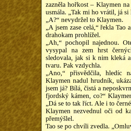
zazněla hořkost – Klaymen na
usmála. „Tak mi ho vrátil, já s
„A?“ nevydržel to Klaymen.
„A jsem zase celá,“ řekla Tao 
drahokam prohlížel.
„Ah,“ pochopil najednou. Ote
vysypal na zem hrst černýc
sledovala, jak si k nim kleká 
tvaru. Pak vzdychla.
„Ano,“ přisvědčila, hledíc 
Klaymen nadul hrudník, ukáza
jsem já? Bílá, čistá a neposkvr
fjordský kámen, co?“ Klaymen 
„Dá se to tak říct. Ale i to čern
Klaymen nezvednul oči od ka
přemýšlel.
Tao se po chvíli zvedla. „Omluv