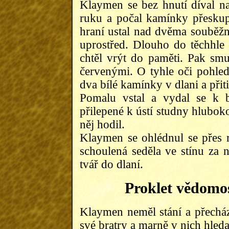
Klaymen se bez hnutí díval n
ruku a počal kamínky přeskup
hraní ustal nad dvěma souběž
uprostřed. Dlouho do těchhle o
chtěl vrýt do paměti. Pak sm
červenými. O tyhle oči pohled
dva bílé kamínky v dlani a přiti
Pomalu vstal a vydal se k b
přilepené k ústí studny hlubok
něj hodil.
Klaymen se ohlédnul se přes 
schoulená seděla ve stínu za 
tvář do dlaní.
Proklet vědomos
Klaymen neměl stání a přechá
své bratry a marně v nich hleda