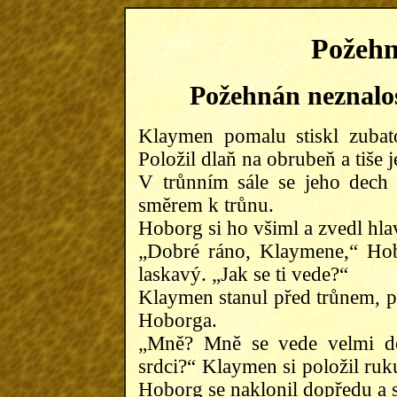
Požehn
Požehnán neznalos
Klaymen pomalu stiskl zubat
Položil dlaň na obrubeň a tiše j
V trůnním sále se jeho dech 
směrem k trůnu.
Hoborg si ho všiml a zvedl hla
„Dobré ráno, Klaymene,“ Hob
laskavý. „Jak se ti vede?“
Klaymen stanul před trůnem, p
Hoborga.
„Mně? Mně se vede velmi dob
srdci?“ Klaymen si položil ruk
Hoborg se naklonil dopředu a 