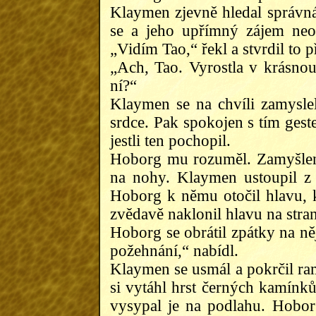
Klaymen zjevně hledal správná
se a jeho upřímný zájem neo
„Vidím Tao,“ řekl a stvrdil to 
„Ach, Tao. Vyrostla v krásno
ní?“
Klaymen se na chvíli zamysl
srdce. Pak spokojen s tím ges
jestli ten pochopil.
Hoborg mu rozuměl. Zamyšleně
na nohy. Klaymen ustoupil z 
Hoborg k němu otočil hlavu, 
zvědavě naklonil hlavu na stran
Hoborg se obrátil zpátky na n
požehnání,“ nabídl.
Klaymen se usmál a pokrčil rame
si vytáhl hrst černých kamínků
vysypal je na podlahu. Hobo