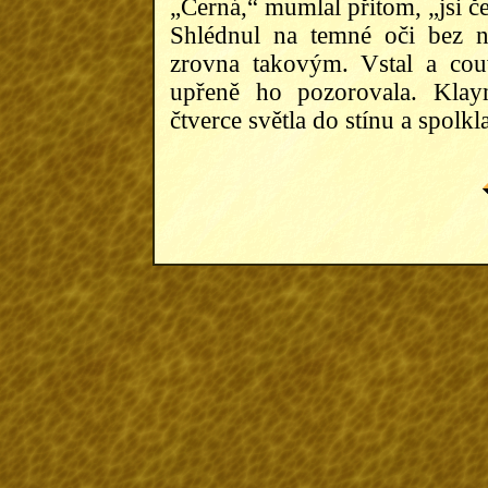
„Černá,“ mumlal přitom, „jsi č
Shlédnul na temné oči bez n
zrovna takovým. Vstal a cou
upřeně ho pozorovala. Klaym
čtverce světla do stínu a spolkla