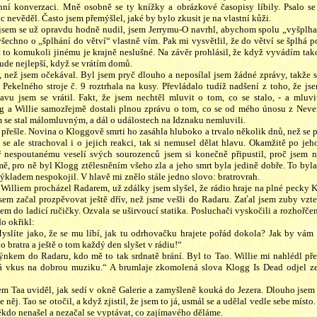
ní konverzaci. Mně osobně se ty knížky a obrázkové časopisy líbily. Psalo se
ic nevěděl. Často jsem přemýšlel, jaké by bylo zkusit je na vlastní kůži.
sem se už opravdu hodně nudil, jsem Jerrymu-O navrhl, abychom spolu „vyšplhal
šechno o „šplhání do větví“ vlastně vím. Pak mi vysvětlil, že do větví se šplhá 
 to komukoli jinému je krajně neslušné. Na závěr prohlásil, že když vyvádím tak
ude nejlepší, když se vrátím domů.
, než jsem očekával. Byl jsem pryč dlouho a neposílal jsem žádné zprávy, takže 
 Pekelného stroje č. 9 roztrhala na kusy. Převládalo tudíž nadšení z toho, že jsem
avu jsem se vrátil. Fakt, že jsem nechtěl mluvit o tom, co se stalo, - a mluvit
 a Willie samozřejmě dostali plnou zprávu o tom, co se od mého únosu z Neverh
em se stal málomluvným, a dál o událostech na Idznaku nemluvili.
přešle. Novina o Kloggově smrti ho zasáhla hluboko a trvalo několik dnů, než se př
 se ale strachoval i o jejich reakci, tak si nemusel dělat hlavu. Okamžitě po je
ář nespoutanému veselí svých sourozenců jsem si konečně připustil, proč jsem 
ě, pro ně byl Klogg ztělesněním všeho zla a jeho smrt byla jedině dobře. To byla
výkladem nespokojil. V hlavě mi znělo stále jedno slovo: bratrovrah.
Williem procházel Radarem, už zdálky jsem slyšel, že rádio hraje na plné pecky K
asem začal prozpěvovat ještě dřív, než jsme vešli do Radaru. Zaťal jsem zuby vzt
jsem do ladicí ručičky. Ozvala se uširvoucí statika. Posluchači vyskočili a rozhořč
o okřikl:
slíte jako, že se mu líbí, jak tu odrhovačku hrajete pořád dokola? Jak by vám
o bratra a ještě o tom každý den slyšet v rádiu!“
kem do Radaru, kdo mě to tak srdnatě brání. Byl to Tao. Willie mi nahlédl pře
á vkus na dobrou muziku.“ A brumlaje zkomolená slova Klogg Is Dead odjel 
em Taa uviděl, jak sedí v okně Galerie a zamyšleně kouká do Jezera. Dlouho jsem 
 něj. Tao se otočil, a když zjistil, že jsem to já, usmál se a udělal vedle sebe místo
ěkdo nenašel a nezačal se vyptávat, co zajímavého děláme.