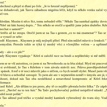
nul.“
dechnul a přejel si dlaní po čele. „Je to hrozně nepříjemný.“
se dohadovali, jak Taovu záhadnou migrénu léčit, když tu někdo venku začal vy
el ven.
 hledám. Musím ti něco říct, tomu nebudeš věřit.“ Někdo Taa nastrkal zpátky dovni
řišel mi fakt hustej dopis...“ Ten někdo se otočil a spatřili jsme jeden druhého. Krl
 nechat o samotě?“
etělo až ke stropu. Otočil jsem se na Taa s gestem „co to má znamenat“? Tao se
a vyrazil ze sebe:
hodě. Klaymen... Klaymen je můj nejlepší přítel. Před ním můžeš mluvit o čemkoli.“
 nemyslím. Protože tohle se týká tý modrý věci z včerejšího večera – a upřímně
dy – ale o co jde?“
 tady Klaymen vypakuje.“ Krleš si založil ruce na hrudi a nepřátelsky si mě měřil.
sem se se vší autoritou, co jsem si na Neverhoodu za ta léta získal. Mysl mi pracova
si uvědomil, že Tao s Krlešem v tom závalu strávili noc. Průrva pravděpodobně
pánek. A teď o té noci mluvili jako o něčem, co bych neměl slyšet. Musel jsem vědě
vil hlavu a nehodlal ustoupit. To jsem ale ani v nejmenším neměl v úmyslu ani já, 
ohouti, dokud nás Tao oba neokřiknul a nenavrhnul kompromis: ať Krleš řekne
nformace.
lasil Krleš. „Ale dělám to jen proto, aby tě co nejdřív přestala bolet šiška.“ Ze zápě
Taovi. „Navleč na to ten šutr.“ Na Taův pochybovačný pohled netrpělivě mlaskl. „
udeš nosit pořád.“
si Tao sáhnul pod tričko a vyndal modrý kamínek vybroušený do tvaru slzy. Vzal
ela.“