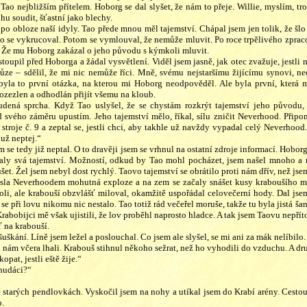
ao nejbližším přítelem. Hoborg se dal slyšet, že nám to přeje. Willie, myslím, troc
u soudit, šťastní jako blechy.
 po obloze naší idyly. Tao přede mnou měl tajemství. Chápal jsem jen tolik, že šl
ao se vykrucoval. Potom se vymlouval, že nemůže mluvit. Po roce trpělivého zpra
 Že mu Hoborg zakázal o jeho původu s kýmkoli mluvit.
oupil před Hoborga a žádal vysvětlení. Viděl jsem jasně, jak otec zvažuje, jestli 
ze – sdělil, že mi nic nemůže říci. Mně, svému nejstaršímu žijícímu synovi, ne
byla to první otázka, na kterou mi Hoborg neodpověděl. Ale byla první, která m
rozezlen a odhodlán přijít všemu na kloub.
tudená sprcha. Když Tao uslyšel, že se chystám rozkrýt tajemství jeho původu, 
d svého záměru upustím. Jeho tajemství mělo, říkal, sílu zničit Neverhood. Přip
troje č. 9 a zeptal se, jestli chci, aby takhle už navždy vypadal celý Neverhood.
 už neptej.“
 se tedy již neptal. O to dravěji jsem se vrhnul na ostatní zdroje informací. Hob
aly svá tajemství. Možností, odkud by Tao mohl pocházet, jsem našel mnoho a 
et. Žel jsem nebyl dost rychlý. Taovo tajemství se obrátilo proti nám dřív, než jsem
ásla Neverhoodem mohutná exploze a na zem se začaly snášet kusy kraboušího mas
li, ale krabouší obzvlášť miloval, okamžitě uspořádal celovečerní hody. Dal jsem s
 se při lovu nikomu nic nestalo. Tao totiž rád večeřel moruše, takže tu byla jistá šan
Krabobijci mě však ujistili, že lov proběhl naprosto hladce. A tak jsem Taovu nepří
ť na krabouší.
škání. Líně jsem ležel a poslouchal. Co jsem ale slyšel, se mi ani za mák nelíbilo.
 nám včera lhali. Krabouš stihnul někoho sežrat, než ho vyhodili do vzduchu. A dr
opat, jestli eště žije.“
chudáci?“
 starých pendlovkách. Vyskočil jsem na nohy a utíkal jsem do Krabí arény. Cestou
o.