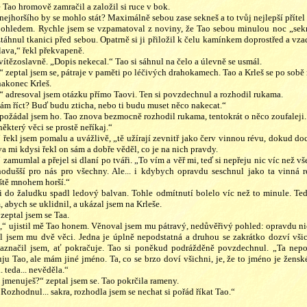
e Tao hromově zamračil a založil si ruce v bok.
 nejhoršího by se mohlo stát? Maximálně sebou zase sekneš a to tvůj nejlepší přítel
 pohledem. Rychle jsem se vzpamatoval z noviny, že Tao sebou minulou noc „sekn
táhnul tkanici před sebou. Opatrně si ji přiložil k čelu kamínkem doprostřed a vza
lava,“ řekl překvapeně.
 vítězoslavně. „Dopis nekecal.“ Tao si sáhnul na čelo a úlevně se usmál.
 zeptal jsem se, pátraje v paměti po léčivých drahokamech. Tao a Krleš se po sobě 
 nakonec Krleš.
“ adresoval jsem otázku přímo Taovi. Ten si povzdechnul a rozhodil rukama.
mám říct? Buď budu zticha, nebo ti budu muset něco nakecat.“
požádal jsem ho. Tao znova bezmocně rozhodil rukama, tentokrát o něco zoufaleji.
některý věci se prostě neříkaj.“
“ řekl jsem pomalu a uvážlivě, „tě užírají zevnitř jako červ vinnou révu, dokud do
va mi kdysi řekl on sám a dobře věděl, co je na nich pravdy.
zamumlal a přejel si dlaní po tváři. „To vím a věř mi, teď si nepřeju nic víc než vše
dušší pro nás pro všechny. Ale... i kdybych opravdu seschnul jako ta vinná rév
eště mnohem horší.“
 do žaludku spadl ledový balvan. Tohle odmítnutí bolelo víc než to minule. Teď 
, abych se uklidnil, a ukázal jsem na Krleše.
zeptal jsem se Taa.
,“ ujistil mě Tao honem. Věnoval jsem mu pátravý, nedůvěřivý pohled: opravdu nic
kl jsem mu dvě věci. Jedna je úplně nepodstatná a druhou se zakrátko dozví vši
naznačil jsem, ať pokračuje. Tao si poněkud podrážděně povzdechnul. „Ta nepod
ju Tao, ale mám jiné jméno. Ta, co se brzo doví všichni, je, že to jméno je ženské
. teda... nevěděla.“
 jmenuješ?“ zeptal jsem se. Tao pokrčila rameny.
Rozhodnul... sakra, rozhodla jsem se nechat si pořád říkat Tao.“