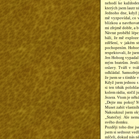
nehodí ke každoden
kterých jsem lautr n
Jednoho dne, když j
mě vyzpovídal, co v
blízkou a navrhovat
mi zřejmě dobře, a b
Návrat proběhl lépe
báli, že mě exploze
zděšení, v jakém st
pochopením. Hoborg
respektovali, že js
Jen Hoborg vypadal 
mým bratrům. Jestli
oslavy. Tváří v tv
odkládal. Samozřejm
že jsem se s tímhle 
Když jsem jednou s 
si ten trhák polohl
kolem rádia, strčil 
Jezera. Vtom je někd
„Dejte mu pokoj! My
Muset zabít vlastníh
Nakouknul jsem okýn
„Statečný. Ale nem
svého domku.
Později toho dne js
jsem si sednout vedle
mlčeli, dokud nás n