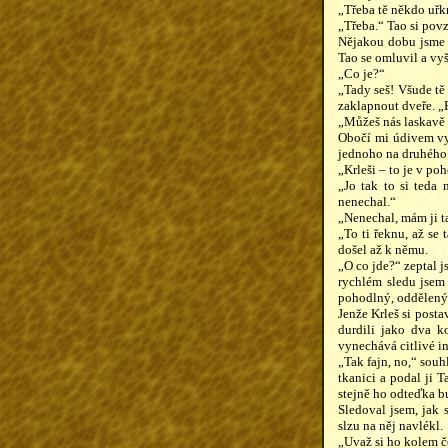
„Třeba tě někdo uřk
„Třeba.“ Tao si povz
Nějakou dobu jsme 
Tao se omluvil a vyš
„Co je?“
„Tady seš! Všude tě
zaklapnout dveře. „P
„Můžeš nás laskavě
Obočí mi údivem vyl
jednoho na druhého 
„Krleši – to je v po
„Jo tak to si teda
nenechal.“
„Nenechal, mám ji ta
„To ti řeknu, až se
došel až k němu.
„O co jde?“ zeptal j
rychlém sledu jsem 
pohodlný, oddělený s
Jenže Krleš si posta
durdili jako dva k
vynechává citlivé i
„Tak fajn, no,“ souh
tkanici a podal ji 
stejně ho odteďka b
Sledoval jsem, jak 
slzu na něj navlékl.
„Uvaž si ho kolem č