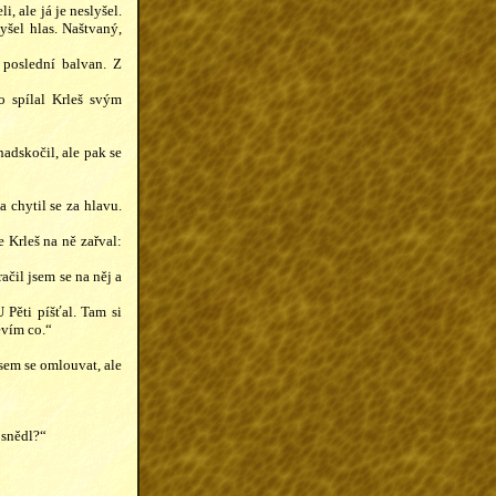
, ale já je neslyšel.
yšel hlas. Naštvaný,
 poslední balvan. Z
o spílal Krleš svým
adskočil, ale pak se
a chytil se za hlavu.
 Krleš na ně zařval:
ačil jsem se na něj a
Pěti píšťal. Tam si
nevím co.“
jsem se omlouvat, ale
 snědl?“