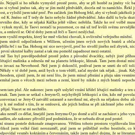
lo. Nejspíš si ho někdo vymyslel prostě proto, aby se při honbě za jmény víc b
Tao si vybral jméno tak, aby se jím mohl předvádět, docela mě to namíchlo. Řekl
ost, a vyložil jsem také proč. Pro začátek jim Hoborg řekl, aby si vybrali jakékoli j
 od K. Jméno od T tedy de facto nebylo žádné předvádění. Jako další tu byla skute
prvního dne, kdy se nějaká Káčka ještě vůbec neřešila. Takže ke své volbě muse
 vykuk myslí, že Taovi nestačí ta pozornost, co má už teď kvůli svému zevnějš
, a omluvil se. Od té doby jsem už řeči o Taovi neslýchal.
sem využil respektu, který ke mně všichni chovali, k ovlivnění veřejného mínění.
 jsem strávil odpočinkem s Williem, učením jmen svých nových bratrů a obč
řišla řeč i na Taa. Hoborg mi sice nevyjevil, proč ho stvořil jiného než zbytek, 
 první ukrutné kalby zastal a tak mu pomohl zapadnout mezi ostatní.
mě Tao byl pravděpodobně prostě jeden z původní dvacítky, nebýt jisté příh
 létající mašinka a odnesla mě na planetu lebkopic, Idznak. Tam jsem dostal mi
ho invazi na Neverhood. Než jsem ji dokončil, podíval jsem se smrti do očí toli
 Někdy v té době jsem, aniž bych o tom věděl, začal myslet tak nějak... jinak. Kdy
oodem, zjistil jsem, že mi není líto, že jsem minul přistání a pluju sám vesmírem
řemítal jsem o věcech mezi nebem a zemí, které by nikdo z mých bratrů nepocho
sem tam plul. Ale nakonec jsem opět uslyšel vrzání křídel létající mašinky a ten 
znak. Tam jsem se setkal s Jerrym-O, nejchytřejší lebkopicí a tím, kdo mě povola
 konverzaci se Jerry-O zatvářil ustaraně a navrhnul mi, abych na nějakou dobu zůs
y k mé rodině s tím, že se omlouvá, ale jejich hrdina se při záchraně jeho svět
přijal. Vracet se mi nechtělo.
naku neměl co dělat, šmejdil jsem Jerrymu-O po domě a učil se zacházet s jeho vyná
nadšen, ale nakonec přivolil pod podmínkou, že se nebudu dívat pod postel.
í stranu postele dokonale zmapovanou. Většinu tohoto prostoru vyplňovala literat
elikož jsem velké části nerozuměl, ptal jsem se průběžně svého hostitele, co k
odpovídal vesměs koktáním a červenáním, takže jsem nabyl dojmu, že se literatura