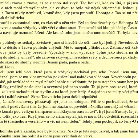
mlčeli znova a znova, až se z toho stal zvyk. Tao koukal, kde co lítá, a já js
m o nich mohl přemýšlet sám, ale ve dvou to bylo tak nějak příjemnější. Jednou j
ě s Taem nikdy nemluvil, kromě dne, kdy jsem probudil Hoborga a Tao se mi pře
ak úplně třeba.
profil a vzpomínal jsem, co vlastně o něm vím. Byl to dvaadvacátý syn Hoborga. Me
ost a snaha vždycky vidět věci z obou stran. Tao neměl rád hloupé hádky. Často 
 a navrhuje rozumné řešení. Ale kromě toho jsem o něm moc nevěděl. To byla ne
e pohledy se setkaly. Zvědavě jsme si hleděli do očí. Tao byl jediný Neverhoo
ů to děsilo a Taovu pohledu uhýbali. Mě to naopak přitahovalo. Zatímco oči k
aovy jako by byly bezedné. Vypadaly – ano, vypadaly úplně jako studna na d
 do studny, umřeš!“, ale zároveň skrývající nesčetné světy a dechberoucí poklady.
kdo skočí do studny, neumře. Jenom padá, padá a padá...
adl Taovi.
li jsem řekl věci, které jsem si vždycky nechával pro sebe. Popsal jsem mu, 
řiznal jsem se mu k nesmírného pokušení nad nabídkou vládnout Neverhoodu po bo
aké, jak rozkladně na mysl působí náhle si uvědomit, že jsem stejného bratra bez je
lčky, trpělivě poslouchal a nevynesl jediného soudu. To já jsem posuzoval, kter
, za která rozhodnutí se stydím a na která jsem hrdý. A najednou se mi ty věci přes
ch i náhlé závratě. Skrze Taovo ticho jsem došel odpuštění.
že naše rozhovory přestávají být jeho monologem. Willie si pochvaloval, že se
sobil pozdvižení tím, že jsem na otázku odpověděl několika souvislými větami. P
 se konala pod velkým transparentem „Klaymen zase mluví“. Byl jsem šťastný, že je 
 tolik jako Taa. Když jsem se ho zrána zeptal, jak se mu můžu odvděčit, rozesmál s
m tě šťastného a veselého – a víc mi není třeba.“ Tehdy jsem pochopil, co Jerry-O
horního patra Zámku, kde byly ložnice. Nikdo je léta nepoužíval, a tak jsme tam 
Zámku jsem Taa políbil a spolu jsme vyšplhali do větví.