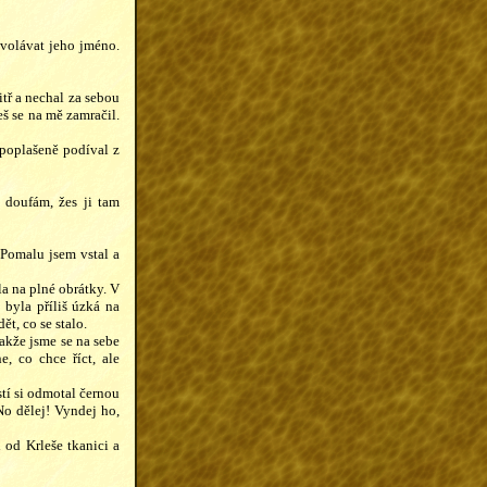
volávat jeho jméno.
tř a nechal za sebou
eš se na mě zamračil.
 poplašeně podíval z
 doufám, žes ji tam
 Pomalu jsem vstal a
la na plné obrátky. V
 byla příliš úzká na
t, co se stalo.
takže jsme se na sebe
, co chce říct, ale
stí si odmotal černou
No dělej! Vyndej ho,
 od Krleše tkanici a