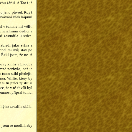
hu žárlil. A Tao i já
o o jeho původ. Když
covávání však kápnul
mi v tomhle má věřit.
oficiálnímu dědici a
ě zastudila u srdce.
zbledl jako stěna a
omněl mi můj stav po
 Řekl jsem, že ne. A
orgovy knihy i Chodba
mně nezbylo, než je
 tomu stihl předejít.
a. Willie, který by
i tu práci zjistit si
ce, že v té chvíli byl
tomnost připsal tomu,
uhýho zavalila skála.
 jsem se modlil, aby