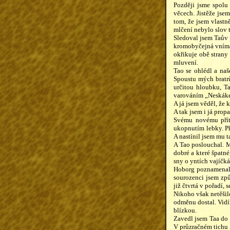
Později jsme spolu 
věcech. Jistěže jse
tom, že jsem vlastn
mlčení nebylo slov t
Sledoval jsem Taův 
kromobyčejná vnímav
okřikuje obě strany
mluvení.
Tao se ohlédl a naš
Spoustu mých bratr
určitou hloubku, T
varováním „Neskákej
A já jsem věděl, že 
A tak jsem i já prop
Svému novému příte
ukopnutím lebky. P
A nastínil jsem mu t
A Tao poslouchal. M
dobré a které špatné
sny o yntích vajíčká
Hoborg poznamenal, 
sourozenci jsem způ
již čtvrtá v pořadí,
Nikoho však netěšilo
odměnu dostal. Vidí
blízkou.
Zavedl jsem Taa do 
V průzračném tichu 