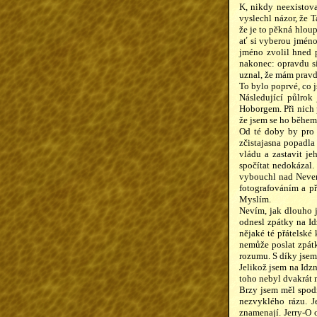
K, nikdy neexistova
vyslechl názor, že 
že je to pěkná hloup
ať si vyberou jméno
jméno zvolil hned 
nakonec: opravdu si
uznal, že mám pravdu
To bylo poprvé, co j
Následující půlrok
Hoborgem. Při nich p
že jsem se ho během
Od té doby by pro 
zčistajasna popadla
vládu a zastavit je
spočítat nedokázal.
vybouchl nad Neverh
fotografováním a p
Myslím.
Nevím, jak dlouho j
odnesl zpátky na Id
nějaké té přátelské
nemůže poslat zpátk
rozumu. S díky jsem 
Jelikož jsem na Idz
toho nebyl dvakrát 
Brzy jsem měl spodn
nezvyklého rázu. J
znamenají. Jerry-O 