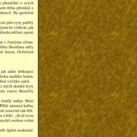
em přemýšlel o svých
sem třeba přemítal o
dstavil. Na společné
zi jeho rysy patřily
jsem ho vídával, jak
výhoda mlčení oproti
ďan s černýma očima.
aždého Hooďana měly
ně Jezera. Ověnčené
jak zabít lebkopici
ku staršího bratra.
diné výčitky zabil.
é z mých skutků byly
taly vracet. Skončily
 častěji směju. Mezi
říští ukrutná kalba,
mé zotavení tak těší.
e a řekl: „Já už svou
 myslel osobou velmi
měli úplné soukromí.