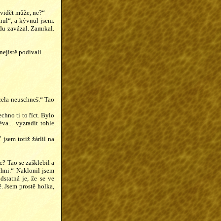
 vidět může, ne?“
ul“, a kývnul jsem.
du zavázal. Zamrkal.
nejistě podívali.
cela neuschneš.“ Tao
chno ti to říct. Bylo
a... vyzradit tohle
jsem totiž žárlil na
? Tao se zašklebil a
chni.“ Naklonil jsem
statná je, že se ve
. Jsem prostě holka,