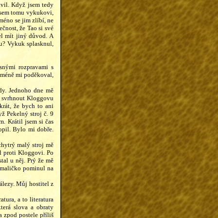
avil. Když jsem tedy
 jsem tomu vykukovi,
méno se jim zlíbí, ne
čnost, že Tao si své
l mít jiný důvod. A
ku? Vykuk splasknul,
asnými rozpravami s
nicméně mi poděkoval,
ody. Jednoho dne mě
si svrhnout Kloggovu
krát, že bych to ani
ž Pekelný stroj č. 9
. Krátil jsem si čas
pil. Bylo mi dobře.
chytrý malý stroj mě
l proti Kloggovi. Po
tal u něj. Prý že mě
a maličko pominul na
lezy. Můj hostitel z
ura, a to literatura
terá slova a obraty
 zpod postele příliš