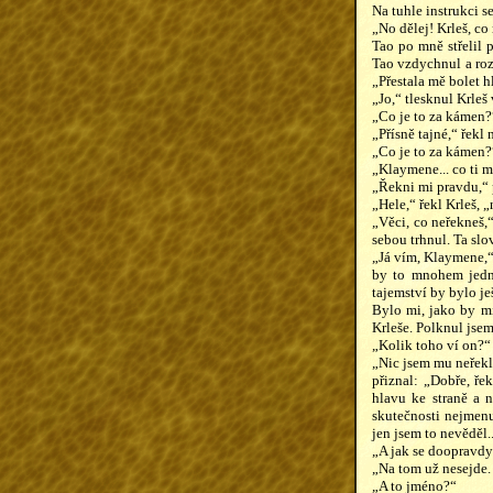
Na tuhle instrukci s
„No dělej! Krleš, co
Tao po mně střelil
Tao vzdychnul a roz
„Přestala mě bolet h
„Jo,“ tlesknul Krleš
„Co je to za kámen?“
„Přísně tajné,“ řekl
„Co je to za kámen?
„Klaymene... co ti 
„Řekni mi pravdu,“ 
„Hele,“ řekl Krleš, „
„Věci, co neřekneš,
sebou trhnul. Ta slo
„Já vím, Klaymene,“ 
by to mnohem jedno
tajemství by bylo j
Bylo mi, jako by mi
Krleše. Polknul jsem
„Kolik toho ví on?“ 
„Nic jsem mu neřekl
přiznal: „Dobře, ře
hlavu ke straně a 
skutečnosti nejmenu
jen jsem to nevěděl..
„A jak se doopravdy
„Na tom už nesejde. 
„A to jméno?“