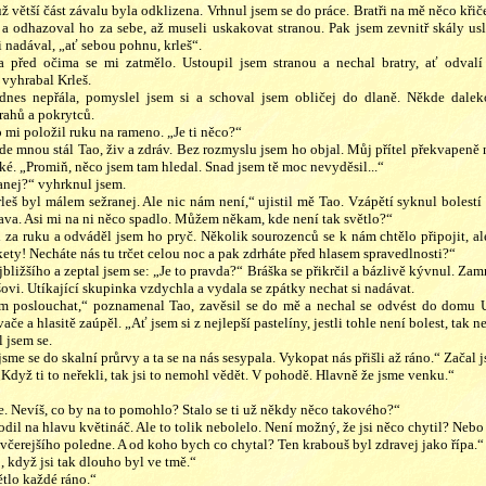
ž větší část závalu byla odklizena. Vrhnul jsem se do práce. Bratři na mě něco křičeli
 odhazoval ho za sebe, až museli uskakovat stranou. Pak jsem zevnitř skály usl
i nadával, „ať sebou pohnu, krleš“.
a před očima se mi zatmělo. Ustoupil jsem stranou a nechal bratry, ať odvalí
 vyhrabal Krleš.
dnes nepřála, pomyslel jsem si a schoval jsem obličej do dlaně. Někde dalek
rahů a pokrytců.
i položil ruku na rameno. „Je ti něco?“
de mnou stál Tao, živ a zdráv. Bez rozmyslu jsem ho objal. Můj přítel překvapeně n
ké. „Promiň, něco jsem tam hledal. Snad jsem tě moc nevyděsil...“
ranej?“ vyhrknul jsem.
leš byl málem sežranej. Ale nic nám není,“ ujistil mě Tao. Vzápětí syknul bolestí 
lava. Asi mi na ni něco spadlo. Můžem někam, kde není tak světlo?“
 za ruku a odváděl jsem ho pryč. Několik sourozenců se k nám chtělo připojit, ale
kety! Necháte nás tu trčet celou noc a pak zdrháte před hlasem spravedlnosti?“
jbližšího a zeptal jsem se: „Je to pravda?“ Bráška se přikrčil a bázlivě kývnul. Zamr
ovi. Utíkající skupinka vzdychla a vydala se zpátky nechat si nadávat.
ím poslouchat,“ poznamenal Tao, zavěsil se do mě a nechal se odvést do domu U 
če a hlasitě zaúpěl. „Ať jsem si z nejlepší pastelíny, jestli tohle není bolest, tak 
l jsem se.
sme se do skalní průrvy a ta se na nás sesypala. Vykopat nás přišli až ráno.“ Začal 
Když ti to neřekli, tak jsi to nemohl vědět. V pohodě. Hlavně že jsme venku.“
ve. Nevíš, co by na to pomohlo? Stalo se ti už někdy něco takového?“
dil na hlavu květináč. Ale to tolik nebolelo. Není možný, že jsi něco chytil? Nebo
 včerejšího poledne. A od koho bych co chytal? Ten krabouš byl zdravej jako řípa.“
o, když jsi tak dlouho byl ve tmě.“
ětlo každé ráno.“