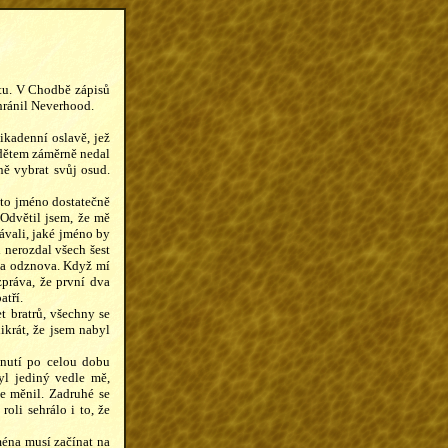
čtu. V Chodbě zápisů
hránil Neverhood.
ikadenní oslavě, jež
 dětem záměrně nedal
ně vybrat svůj osud.
 to jméno dostatečně
 Odvětil jsem, že mě
ávali, jaké jméno by
nerozdal všech šest
éna odznova. Když mí
 zpráva, že první dva
atří.
t bratrů, všechny se
ikrát, že jsem nabyl
dnutí po celou dobu
yl jediný vedle mě,
e měnil. Zadruhé se
oli sehrálo i to, že
éna musí začínat na