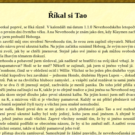
Říkal si Tao
otkal poprvé, se říká různě. V kalendáři má datum 1.1.0 Neverhoodského letopo
 o prvním dni čtvrtého věku. A na Neverhoodu je znám jako den, kdy Klaymen zac
y jsem probudil Hoborga.
 završil můj otec stvoření Neverhoodu tím, že svou zem zaplnil obyvateli. Někol
talo názvu první ukrutná kalba. Na jejím začátku oznámil Hoborg, že svým novým
mi zvolí, jak by se chtěli jmenovat. Stejně jako své jméno si pak můžou svobod
yla žhavým tématem diskuzí.
rhoodu a pobaveně jsem sledoval, jak nadšeně se bratříčci na svůj úkol vrhají. Je
zapamatovat? Hodí se ke mně? Někteří se zajímali, jak jsem si jméno vybral já.
rombone, čímž se v obležení ocitl i Willie. Všichni se ho jeden přes druhého vypt
povídal kupodivu bez zaváhání – jednomu Hondo, druhému Hypen Lupen –, dokud 
atrů. Pak se na chviličku hluboce zamyslel... a vzápětí začal rozdávat ta samá jm
 že se dva či tři jmenují stejně, zachvátila je menší panika. Do toho ještě přišla
i jména začínající na K, takže je to zřejmě tradice a jiná jména na Neverhood nep
la skoro stejně dlouho jako první ukrutná kalba. Na jejím konci jsem měl dvace
na K, a mizivou vůli si je všechny pamatovat. Každý se mi přišel představit tol
bratrů nejméně čtyři tucty a všichni jsou strašně nerozhodní.
se našla. Hned první den se mi jeden z nich představil jako Tao a své rozho
ení první ukrutné kalby byl tedy jediný, koho jsem znal jménem. A zřejmě b
, jehož jméno znali všichni. Zaprvé všechny nemátl tím, že by si jméno neustál
rzele odmítá podřídit se obecnému názoru, že by si ho změnil měl. A zatřetí svou r
ichni ostatní, takže si každý pamatoval jeho tvář.
 přístup docela zamlouval. Samozřejmě že žádné pravidlo, že neverhooďanská jm