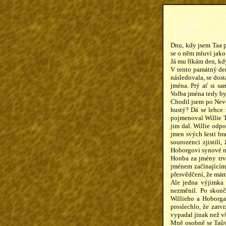
Dnu, kdy jsem Taa p
se o něm mluví jako
Já mu říkám den, kd
V tento památný den
následovala, se dos
jména. Prý ať si sa
Volba jména tedy b
Chodil jsem po Neve
hustý? Dá se lehce 
pojmenoval Willie T
jim dal. Willie od
jmen svých šesti br
sourozenci zjistili,
Hoborgovi synové měl
Honba za jmény trva
jménem začínajícím 
přesvědčení, že mám 
Ale jedna výjimka 
nezměnil. Po skonč
Willieho a Hoborga
proslechlo, že zatv
vypadal jinak než vš
Mně osobně se Taův