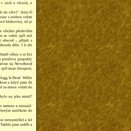
 v nich o věcech, o
i do větví“. Jerry-O
pouze s osobou velmi
ové klukoviny, už je
se všichni především
 se vrátil, spíš než
 obecně -, přijali s
oodu dělo. I ti ale
iměl vůbec o ní říct
ho proslovu propukly
návrat na Neverhood
 spíš moje hloupost,
logg Is Dead. Willie
ekem a když jsme šli
eně za mnou volali do
 bylo na jeho místě?
s rameno a utrousil:
zeleným autíčkem do
se nerozmýšlel a šel
. Takhle jsme seděli a