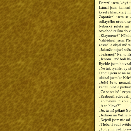
Dorazil jsem, když u
Lámal jsem kamení a
kyselý hlas, který m
Zapotácel jsem se 
odkrytého otvoru se
Nebeská ruleta mi 
osvoboditelům do v
„Klaymene?“ Někdo m
Vzhlédnul jsem. Pře
zasmál a objal mě ta
„Jaktože nejseš sež
„Sežranej? Ne, to Kr
„Jenom... mě bolí h
Rychle jsem ho vzal
„Ne tak rychle, vy s
Otočil jsem se na ne
ukázal jsem ke Krleš
„Ještě že to nemus
kecnul vedle přehráva
„Co se stalo?“ zepta
„Krabouš. Schovali j
Tao mávnul rukou. „
„A co hlava?“
„Jo, ta mě pěkně št
„Jednou mi Willie ho
„Nejedl jsem nic od
„Třeba ti vadí světl
„To by mi vadilo sv