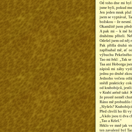
Od toho dne mi byl T
jsme byli, pokud moh
Jen jeden mrak plul
jsem se vyptával, T
božskou – že nesmí.
Okamžitě jsem předst
A pak mi – k mé hrů
drahému příteli. Ne
Odešel jsem od něj 
Pak přišla druhá s
zapřísahal mě, ať o
výbuchu Pekelného s
Tao mi řekl: „Tak se
Taa ani Hoborga jsem
zápisů mi záhy vyd
jednu po druhé zkouš
Jednoho večera otř
snědl prakticky coko
od krabobijců, jestli
v Krabí aréně také. 
že prostě neměl chu
Ráno mě probudilo šu
„Slyšels? Krabobijci
Před chvílí ho šli vyk
„A kdo jsou ti dva 
„Tao a Krleš.“
Hrklo ve mně jak ve
ten zavalený byl Ta