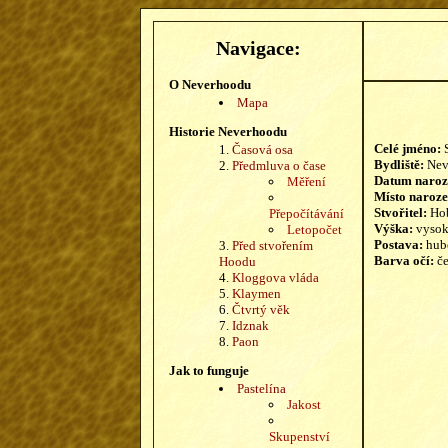
Navigace:
O Neverhoodu
Mapa
Historie Neverhoodu
Celé jméno:
S
Časová osa
Bydliště:
Nev
Předmluva o čase
Datum naroz
Měření
Místo naroze
Stvořitel:
Ho
Přepočítávání
Výška:
vysok
Letopočet
Postava:
hub
Před stvořením
Barva očí:
če
Hoodu
Kloggova vláda
Klaymen
Čtvrtý věk
Idznak
Paon
Jak to funguje
Pastelína
Jakost
Skupenství