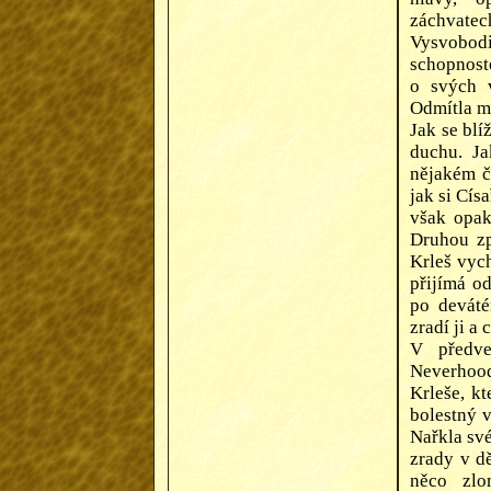
záchvatec
Vysvobod
schopnost
o svých 
Odmítla mu
Jak se blí
duchu. Ja
nějakém ča
jak si Cís
však opak
Druhou zp
Krleš vyc
přijímá o
po deváté
zradí ji a
V předve
Neverhood
Krleše, k
bolestný v
Nařkla své
zrady v dě
něco zlo