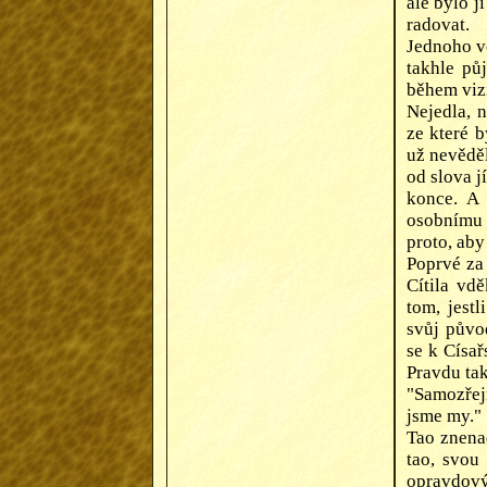
ale bylo j
radovat.
Jednoho več
takhle pů
během vizí
Nejedla, n
ze které b
už nevěděl
od slova j
konce. A 
osobnímu 
proto, aby
Poprvé za
Cítila vd
tom, jestl
svůj původ
se k Císař
Pravdu tak
"Samozřejm
jsme my."
Tao znena
tao, svou
opravdov