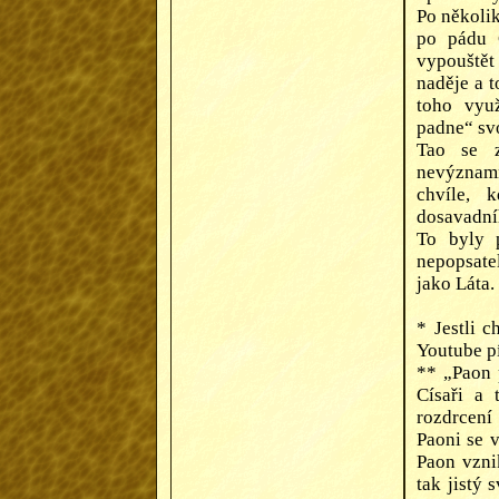
Po několik
po pádu C
vypouštět 
naděje a 
toho využ
padne“ sv
Tao se z
nevýznamn
chvíle, 
dosavadní
To byly p
nepopsatel
jako Láta.
*
Jestli c
Youtube p
**
„Paon p
Císaři a 
rozdrcení
Paoni se v
Paon vznik
tak jistý 