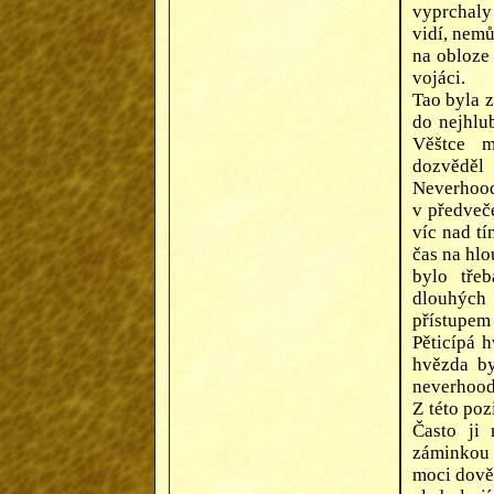
vyprchaly
vidí, nemů
na obloze 
vojáci.
Tao byla 
do nejhlub
Věštce m
dozvěděl 
Neverhooďa
v předveče
víc nad tí
čas na hl
bylo tře
dlouhých
přístupem 
Pěticípá 
hvězda by
neverhoods
Z této poz
Často ji 
záminkou 
moci dově