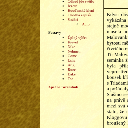
Odkud jde světlo
Jezero
Hooďanské klení
Kdysi dá
Chodba zápisů
Strážci
vykázána 
Auro
stejně mo
musela po
Postavy
Malovanku
Úplný výčet
Krevel
bytosti mě
Nike
čtvrtého r
Nehmen
Tři Malova
Gome
semínka ž
Usha
Arig
byla přil
Ruze
veprostře
Dake
kousek kři
Tao
s Triadami
Zpět na rozcestník
a požádaly
Stašino s
na právě 
mezi svá 
stalo, že
Kloggovu p
broušený 