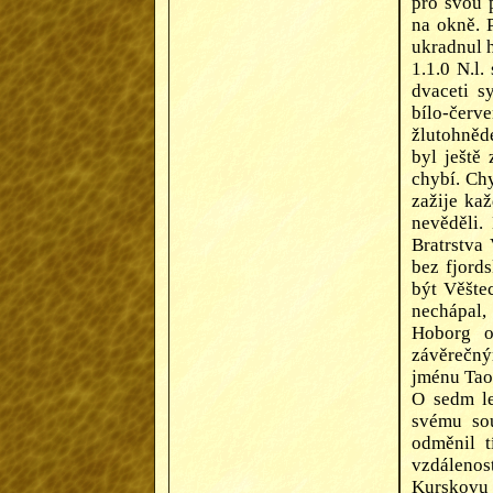
pro svou 
na okně. P
ukradnul 
1.1.0 N.l
dvaceti s
bílo-červ
žlutohněd
byl ještě
chybí. Ch
zažije ka
nevěděli.
Bratrstva 
bez fjord
být Věšte
nechápal,
Hoborg o
závěrečným
jménu Tao
O sedm le
svému sou
odměnil t
vzdálenost
Kurskovu z