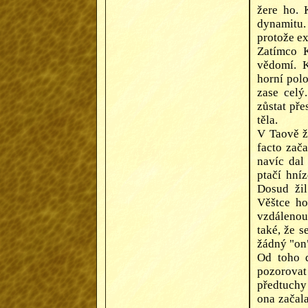
žere ho. 
dynamitu
protože ex
Zatímco K
vědomí. K
horní pol
zase celý
zůstat pře
těla.
V Taově ž
facto zač
navíc dal
ptačí hníz
Dosud ži
Věštce ho
vzdálenou 
také, že s
žádný "on"
Od toho d
pozorovat
předtuchy 
ona začal