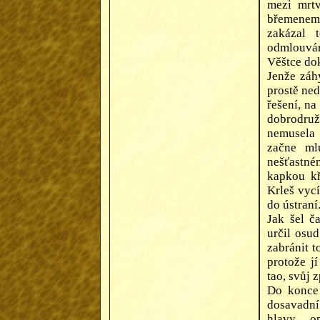
mezi mrt
břemenem 
zakázal 
odmlouván
Věštce do
Jenže záh
prostě ne
řešení, na
dobrodružs
nemusela 
začne ml
nešťastném
kapkou kř
Krleš vycí
do ústraní
Jak šel ča
určil osud
zabránit t
protože jí
tao, svůj 
Do konce 
dosavadní
hlavy, o